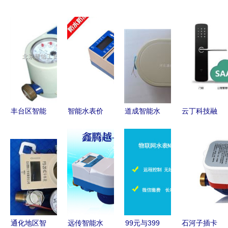
丰台区智能
智能水表价
道成智能水
云丁科技融
水表市场报
格指南 主
表 引领智
资2.7亿领
价解析与选
流品牌公寓
慧水务新篇
跑智能家
购指南
用型号报价
章
居，以“智
与选购建议
能门锁界
iPhone”理
念构建安全
居住新生态
通化地区智
远传智能水
99元与399
石河子插卡