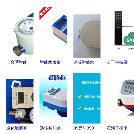
丰台区智能
智能水表价
道成智能水
云丁科技融
水表市场报
格指南 主
表 引领智
资2.7亿领
价解析与选
流品牌公寓
慧水务新篇
跑智能家
购指南
用型号报价
章
居，以“智
与选购建议
能门锁界
iPhone”理
念构建安全
居住新生态
通化地区智
远传智能水
99元与399
石河子插卡