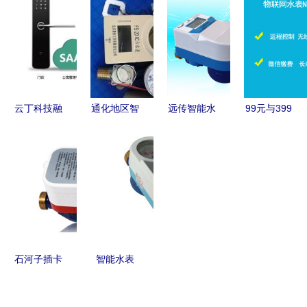
一环，你了
购指南
用型号报价
章
解多少？
与选购建议
云丁科技融
通化地区智
远传智能水
99元与399
资2.7亿领
能水表价格
表 工作原
元物联网智
跑智能家
解析与产品
理与智慧城
能水表 价
居，以“智
供应指南
市建设的核
格差异背后
能门锁界
心推动力
的技术与服
iPhone”理
务详解
念构建安全
居住新生态
石河子插卡
智能水表
水表价格与
开启智慧水
报价解析
务新时代的