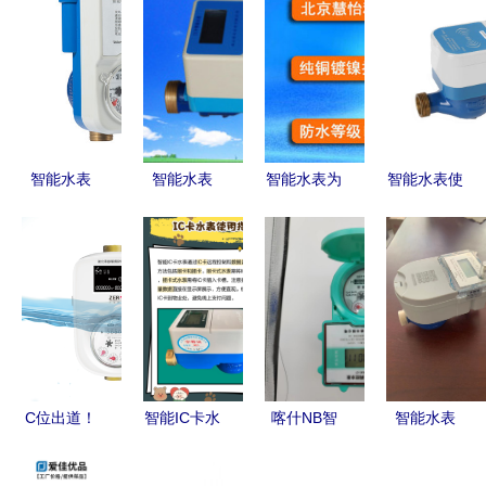
智能水表
智能水表
智能水表为
智能水表使
现代水资源
智慧水务的
何备受水务
用中的常见
管理的革新
未来
局青睐
反馈问题与
解决方案
应对策略
C位出道！
智能IC卡水
喀什NB智
智能水表
和而泰C-
表 智慧水
能水表厂家
传统水表计
Life在天翼
务的革新与
专业制造，
量的革命性